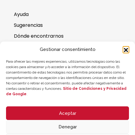
Ayuda
Sugerencias
Dónde encontrarnos
Preguntas frecuentes
Gestionar consentimiento
Saldo de la tarjeta regalo
Para ofrecer las mejores experiencias, utilizamos tecnologías como las
cookies para almacenar y/o acceder a la información del dispositivo. El
consentimiento de estas tecnologías nos permitirá procesar datos como el
comportamiento de navegación o las identificaciones únicas en este sitio.
No consentir o retirar el consentimiento, puede afectar negativamente a
ciertas características y funciones.
Sitio de Condiciones y Privacidad
de Google
.
Aceptar
Denegar
© 2026 ZYCLE OFFICIAL | The Latest Technology for your Workouts