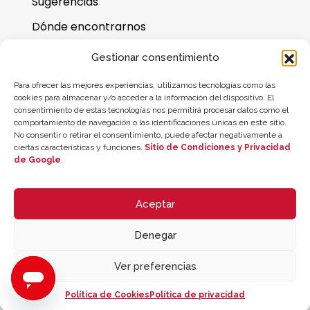
Sugerencias
Dónde encontrarnos
Preguntas frecuentes
Gestionar consentimiento
Saldo de la tarjeta regalo
Para ofrecer las mejores experiencias, utilizamos tecnologías como las
cookies para almacenar y/o acceder a la información del dispositivo. El
consentimiento de estas tecnologías nos permitirá procesar datos como el
comportamiento de navegación o las identificaciones únicas en este sitio.
No consentir o retirar el consentimiento, puede afectar negativamente a
ciertas características y funciones.
Sitio de Condiciones y Privacidad
de Google
.
Aceptar
Denegar
© 2026 ZYCLE OFFICIAL | The Latest Technology for your Workouts
Todos los derechos reservados
Ver preferencias
Política de Cookies
Política de privacidad