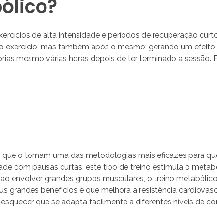
ólico?
rcícios de alta intensidade e períodos de recuperação curto
te o exercício, mas também após o mesmo, gerando um efei
rias mesmo várias horas depois de ter terminado a sessão. Es
s que o tornam uma das metodologias mais eficazes para que
idade com pausas curtas, este tipo de treino estimula o met
 ao envolver grandes grupos musculares, o treino metabóli
 grandes benefícios é que melhora a resistência cardiovascu
uecer que se adapta facilmente a diferentes níveis de cond