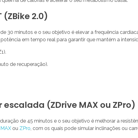
 queima de calorias e acelerar o seu metabolismo basal.
 (ZBike 2.0)
 30 minutos e o seu objetivo é elevar a frequência cardíaca
 a potência em tempo real para garantir que mantém a intens
1).
nuto de recuperação).
or escalada (ZDrive MAX ou ZPro)
uração de 45 minutos e o seu objetivo é melhorar a resistê
e MAX
ou
ZPro
, com os quais pode simular inclinações ou car