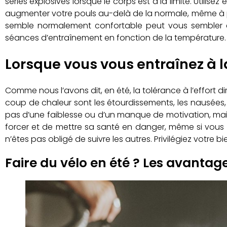
séries explosives lorsque le corps est à la limite. Utilis
augmenter votre pouls au-delà de la normale, même à pu
semble normalement confortable peut vous sembler é
séances d’entraînement en fonction de la température. Si
Lorsque vous vous entraînez à l
Comme nous l’avons dit, en été, la tolérance à l’effort dim
coup de chaleur sont les étourdissements, les nausées, 
pas d’une faiblesse ou d’un manque de motivation, mais 
forcer et de mettre sa santé en danger, même si vous 
n’êtes pas obligé de suivre les autres. Privilégiez votre bi
Faire du vélo en été ? Les avantages