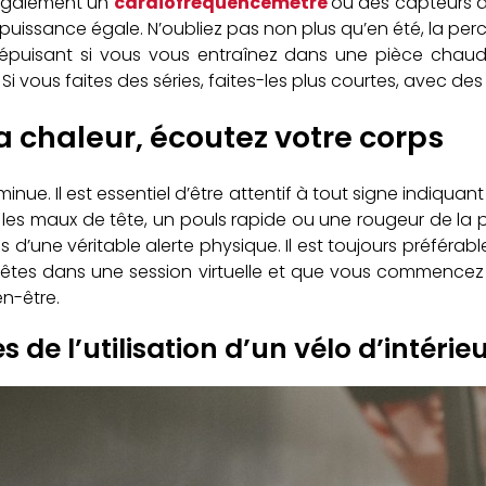
ez également un
cardiofréquencemètre
ou des capteurs d
issance égale. N’oubliez pas non plus qu’en été, la perce
puisant si vous vous entraînez dans une pièce chaude.
 vous faites des séries, faites-les plus courtes, avec des
a chaleur, écoutez votre corps
inue. Il est essentiel d’être attentif à tout signe indiquan
les maux de tête, un pouls rapide ou une rougeur de la pe
d’une véritable alerte physique. Il est toujours préférabl
êtes dans une session virtuelle et que vous commencez à
en-être.
 de l’utilisation d’un vélo d’intérie