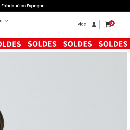
té
0
Aide