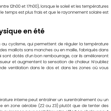
re 12h00 et 17h00), lorsque le soleil et les températures
e le temps est plus frais et que le rayonnement solaire est
hysique en été
s au cyclisme, qui permettent de réguler la température
ter des maillots sans manches ou en maille, fabriqués dans
ui sont dotés d’un bon rembourrage, car ils amélioreront
 sueur et augmentent la sensation de chaleur. N’oubliez
ande ventilation dans le dos et dans les zones où vous
érature interne peut entraîner un surentraînement ou un
ance en zone aérobie (Z2 ou Z3) plutôt que de tenter des