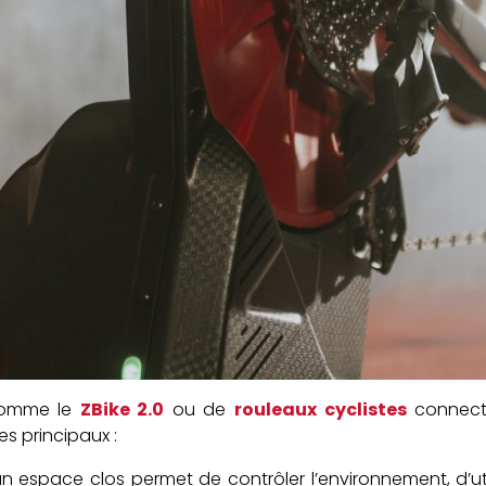
t comme le
ZBike 2.0
ou de
rouleaux cyclistes
connecté
es principaux :
un espace clos permet de contrôler l’environnement, d’utili