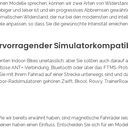
denen Modelle sprechen, können wir zwei Arten von Widersta
biger und leiser ist und ein progressives Abbremsen gewährl
tomatischen Widerstand, der nur bei den modernsten und intel
le anpassen, so dass Sie die gewünschte Intensität erreichen
hervorragender Simulatorkompatib
genten Indoor-Bikes unerlässlich, aber Sie sollten auch darau
ahtlose ANT+-Verbindung, Bluetooth oder über das FTMS-Proto
ie mit Ihrem Fahrrad auf einer Strecke unterwegs sind und da
door-Radsimulatoren gehören Zwift, Bkool, Rouvy, TrainerRoad
e wir bereits erwähnt haben, sind magnetische Fahrräder leise
nen haben einen Einfluss. Entscheiden Sie sich für ein Model