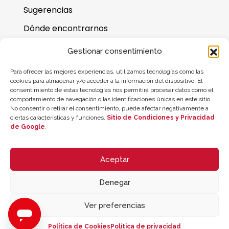
Sugerencias
Dónde encontrarnos
Preguntas frecuentes
Gestionar consentimiento
Saldo de la tarjeta regalo
Para ofrecer las mejores experiencias, utilizamos tecnologías como las
cookies para almacenar y/o acceder a la información del dispositivo. El
consentimiento de estas tecnologías nos permitirá procesar datos como el
comportamiento de navegación o las identificaciones únicas en este sitio.
No consentir o retirar el consentimiento, puede afectar negativamente a
ciertas características y funciones.
Sitio de Condiciones y Privacidad
de Google
.
Aceptar
Denegar
© 2026 ZYCLE OFFICIAL | The Latest Technology for your Workouts
Todos los derechos reservados
Ver preferencias
Política de Cookies
Política de privacidad