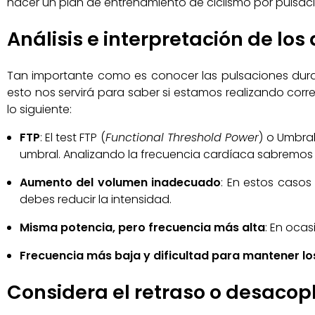
hacer un plan de entrenamiento de ciclismo por pulsaci
Análisis e interpretación de lo
Tan importante como es conocer las pulsaciones duran
esto nos servirá para saber si estamos realizando cor
lo siguiente:
FTP
: El test FTP (
Functional Threshold Power
) o Umbral
umbral. Analizando la frecuencia cardíaca sabremos s
Aumento del volumen inadecuado
: En estos casos
debes reducir la intensidad.
Misma potencia, pero frecuencia más alta
: En oca
Frecuencia más baja y dificultad para mantener lo
Considera el retraso o desacop