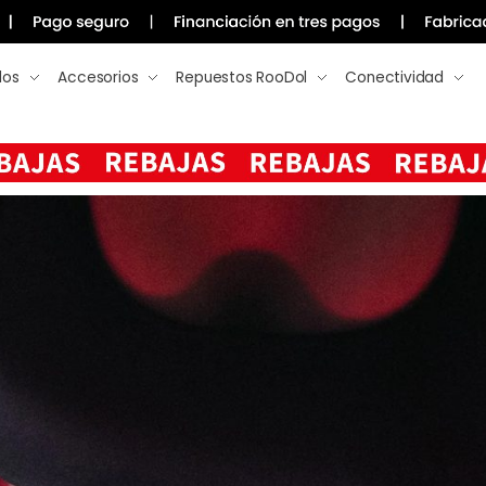
los
Accesorios
Repuestos RooDol
Conectividad