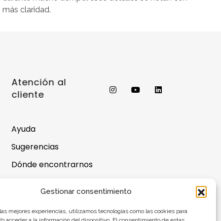
más claridad.
Atención al
cliente
Ayuda
Sugerencias
Dónde encontrarnos
Preguntas
frecuentes
Gestionar consentimiento
Saldo de la tarjeta
 las mejores experiencias, utilizamos tecnologías como las cookies para
regalo
o acceder a la información del dispositivo. El consentimiento de estas