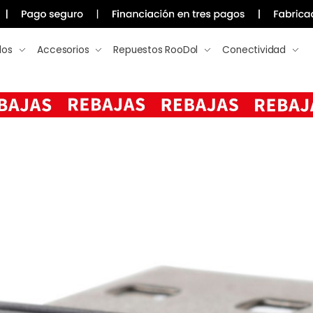
los
Accesorios
Repuestos RooDol
Conectividad