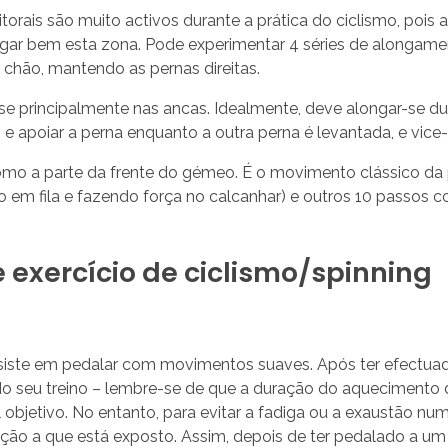
torais são muito activos durante a prática do ciclismo, pois
gar bem esta zona. Pode experimentar 4 séries de alongamen
 chão, mantendo as pernas direitas.
e principalmente nas ancas. Idealmente, deve alongar-se d
 e apoiar a perna enquanto a outra perna é levantada, e vice-
omo a parte da frente do gémeo. É o movimento clássico da 
 em fila e fazendo força no calcanhar) e outros 10 passos 
 exercício de ciclismo/spinning
siste em pedalar com movimentos suaves. Após ter efectuado
do seu treino – lembre-se de que a duração do aquecimento d
l objetivo. No entanto, para evitar a fadiga ou a exaustão 
ação a que está exposto. Assim, depois de ter pedalado a u