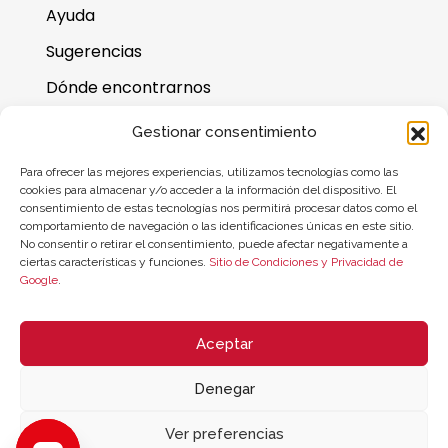
Ayuda
Sugerencias
Dónde encontrarnos
Preguntas frecuentes
Gestionar consentimiento
Saldo de la tarjeta regalo
Para ofrecer las mejores experiencias, utilizamos tecnologías como las
cookies para almacenar y/o acceder a la información del dispositivo. El
consentimiento de estas tecnologías nos permitirá procesar datos como el
comportamiento de navegación o las identificaciones únicas en este sitio.
No consentir o retirar el consentimiento, puede afectar negativamente a
ciertas características y funciones.
Sitio de Condiciones y Privacidad de
Google
.
Aceptar
Denegar
© 2026 ZYCLE OFFICIAL | The Latest Technology for your Workouts
Todos los derechos reservados
Ver preferencias