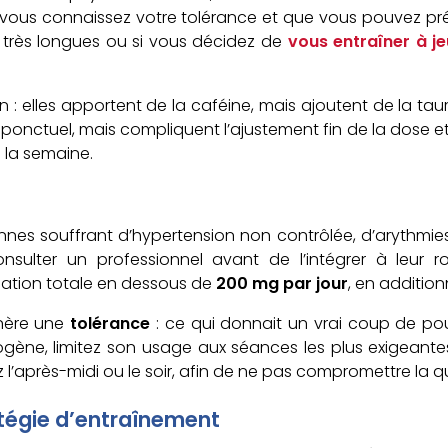
 si vous connaissez votre tolérance et que vous pouvez p
 très longues ou si vous décidez de
vous entraîner à j
 elles apportent de la caféine, mais ajoutent de la tauri
ponctuel, mais compliquent l’ajustement fin de la dose et 
e la semaine.
nes souffrant d’hypertension non contrôlée, d’arythmies,
consulter un professionnel avant de l’intégrer à leur r
ation totale en dessous de
200 mg par jour
, en addition
énère une
tolérance
: ce qui donnait un vrai coup de po
ogène, limitez son usage aux séances les plus exigeant
z l’après-midi ou le soir, afin de ne pas compromettre la q
atégie d’entraînement