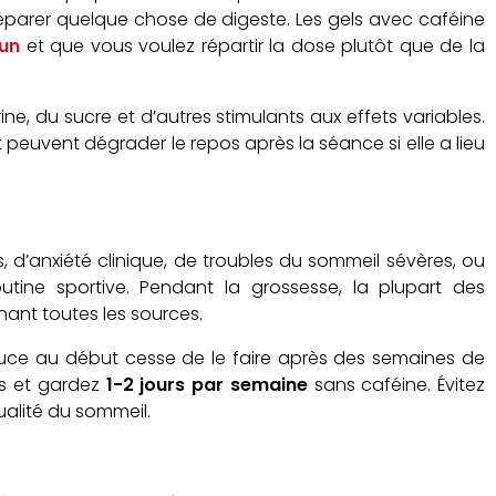
réparer quelque chose de digeste. Les gels avec caféine
eun
et que vous voulez répartir la dose plutôt que de la
ne, du sucre et d’autres stimulants aux effets variables.
peuvent dégrader le repos après la séance si elle a lieu
 d’anxiété clinique, de troubles du sommeil sévères, ou
outine sportive. Pendant la grossesse, la plupart des
nant toutes les sources.
uce au début cesse de le faire après des semaines de
es et gardez
1-2 jours par semaine
sans caféine. Évitez
ualité du sommeil.