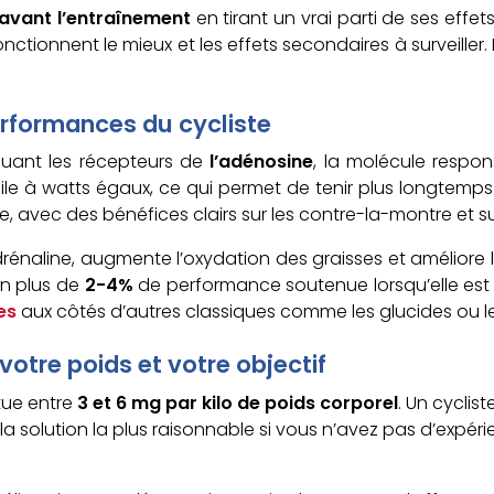
 avant l’entraînement
en tirant un vrai parti de ses effe
onctionnent le mieux et les effets secondaires à surveille
performances du cycliste
oquant les récepteurs de
l’adénosine
, la molécule respo
ile à watts égaux, ce qui permet de tenir plus longtemps 
avec des bénéfices clairs sur les contre-la-montre et sur
adrénaline, augmente l’oxydation des graisses et améliore l
un plus de
2-4%
de performance soutenue lorsqu’elle est u
es
aux côtés d’autres classiques comme les glucides ou les
votre poids et votre objectif
tue entre
3 et 6 mg par kilo de poids corporel
. Un cyclis
a solution la plus raisonnable si vous n’avez pas d’expér