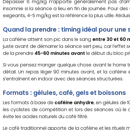
Dépasser 6 mg/kg n’apporte généralement pas d’améli
insomnie si la séance a lieu en fin de journée. Pour d
exigeants, 4-5 mg/kg est la référence la plus utile. Réd
Quand la prendre : timing idéal pour une
La caféine atteint son pic dans le sang
entre 30 et 60 
juste avant de démarrer la séance sert peu, car l’eff
de la prendre
45-60 minutes avant
le début du bloc pri
Si vous pensez manger quelque chose avant le home trai
détail. Un repas léger 90 minutes avant, et la caféine
s’entraînent en indoor avec des séances structurées.
Formats : gélules, café, gels et boissons
Les formats à base de
caféine anhydre
, en gélules de 
les cyclistes de compétition et lors des séances où le c
évite les acides naturels du café filtré.
Le café traditionnel apporte de la caféine et les rituel