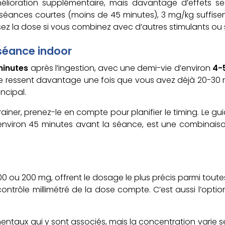
oration supplémentaire, mais davantage d’effets secon
es séances courtes (moins de 45 minutes), 3 mg/kg suffise
uisez la dose si vous combinez avec d’autres stimulants ou
 séance indoor
minutes
après l’ingestion, avec une demi-vie d’environ
4-
et se ressent davantage une fois que vous avez déjà 20-
ncipal.
ner, prenez-le en compte pour planifier le timing. Le gu
 environ 45 minutes avant la séance, est une combinaiso
100 ou 200 mg, offrent le dosage le plus précis parmi toutes 
ontrôle millimétré de la dose compte. C’est aussi l’optio
s mentaux qui y sont associés, mais la concentration varie 