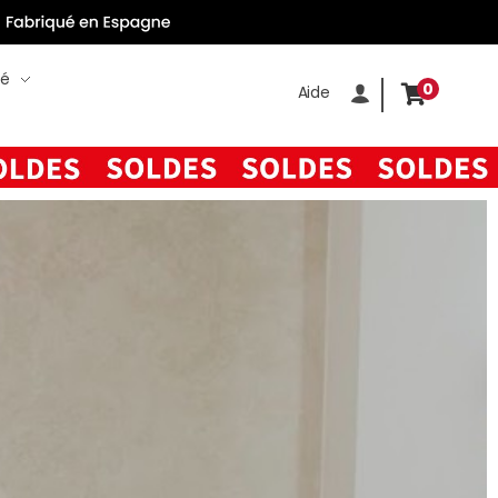
té
0
Aide