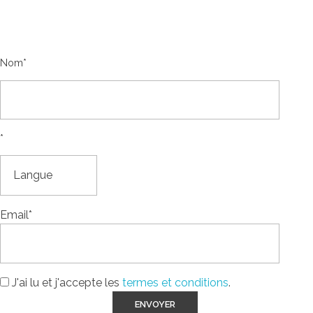
Abonnez-vous à notre newsletter et bénéficiez d'une
réduction de 10 € sur votre prochain achat supérieur à 120 €
Nom*
*
Email*
J'ai lu et j'accepte les
termes et conditions
.