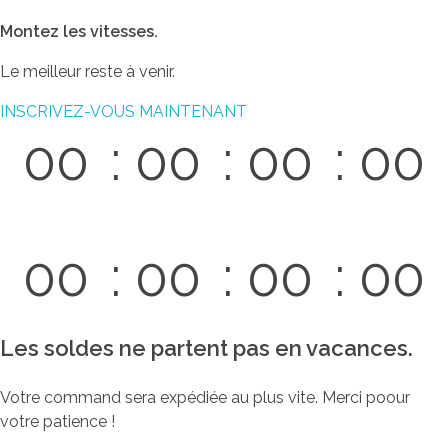
Montez les vitesses.
Le meilleur reste à venir.
INSCRIVEZ-VOUS MAINTENANT
00
00
00
00
Días
Horas
Min.
Seg.
00
00
00
00
Jours
Heures
Min.
Sec.
Les soldes ne partent pas en vacances.
Votre command sera expédiée au plus vite. Merci poour
votre patience !