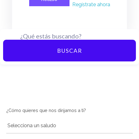
Regístrate ahora
BUSCAR
10€ 
Suscríbete a nuestra newsletter y disfruta 
¿Cómo quieres que nos dirijamos a ti?